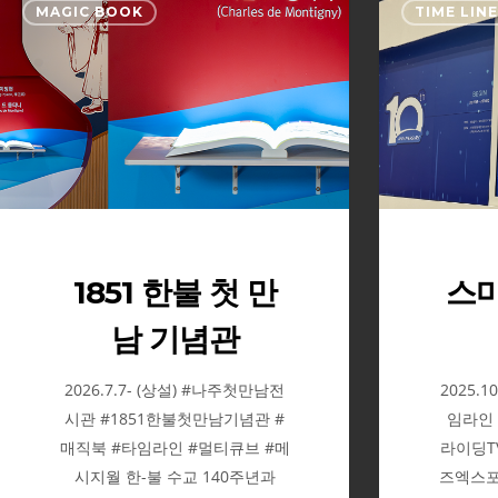
MAGIC BOOK
TIME LIN
한
불
첫
만
남
기
념
관
1851 한불 첫 만
스
남 기념관
2026.7.7- (상설) #나주첫만남전
2025.1
시관 #1851한불첫만남기념관 #
임라인 #
매직북 #타임라인 #멀티큐브 #메
라이딩TV
시지월 한-불 수교 140주년과
즈엑스포