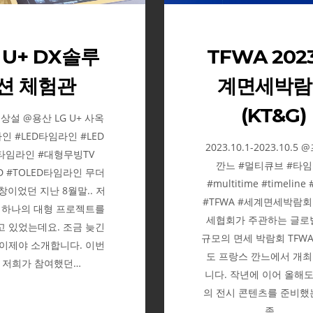
관
회
(KT&G)
 U+ DX솔루
TFWA 202
션 체험관
계면세박람
(KT&G)
9 상설 @용산 LG U+ 사옥
인 #LED타임라인 #LED
2023.10.1-2023.10.5
타임라인 #대형무빙TV
깐느 #멀티큐브 #타
ED #TOLED타임라인 무더
#multitime #timeline
창이었던 지난 8월말.. 저
#TFWA #세계면세박람
 하나의 대형 프로젝트를
세협회가 주관하는 글로
 있었는데요. 조금 늦긴
규모의 면세 박람회 TFW
이제야 소개합니다. 이번
도 프랑스 깐느에서 개
 저희가 참여했던…
니다. 작년에 이어 올해도
의 전시 콘텐츠를 준비했
좀…