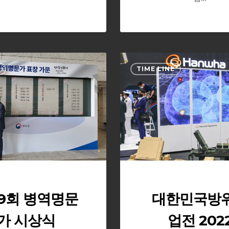
제
대
E
TIME LINE
19
한
회
민
병
국
역
방
명
위
문
산
가
업
시
전
상
2022
식
19회 병역명문
대한민국방
가 시상식
업전 202