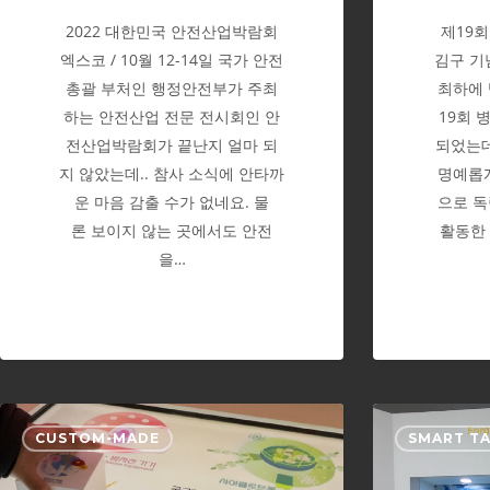
2022 대한민국 안전산업박람회
제19
엑스코 / 10월 12-14일 국가 안전
김구 기념
총괄 부처인 행정안전부가 주최
최하에 
하는 안전산업 전문 전시회인 안
19회 
전산업박람회가 끝난지 얼마 되
되었는데
지 않았는데.. 참사 소식에 안타까
명예롭게
운 마음 감출 수가 없네요. 물
으로 독
론 보이지 않는 곳에서도 안전
활동한
을…
한
CUSTOM-MADE
SMART T
국
원