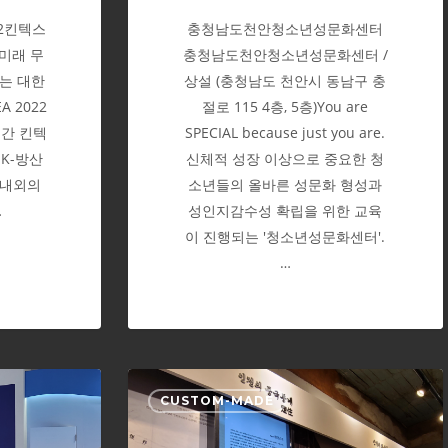
터
2킨텍스
충청남도천안청소년성문화센터
 미래 무
충청남도천안청소년성문화센터 /
있는 대한
상설 (충청남도 천안시 동남구 충
 2022
절로 115 4층, 5층)You are
일간 킨텍
SPECIAL because just you are.
K-방산
신체적 성장 이상으로 중요한 청
국내외의
소년들의 올바른 성문화 형성과
…
성인지감수성 확립을 위한 교육
이 진행되는 '청소년성문화센터'.
…
인
CUSTOM-MADE
천
화