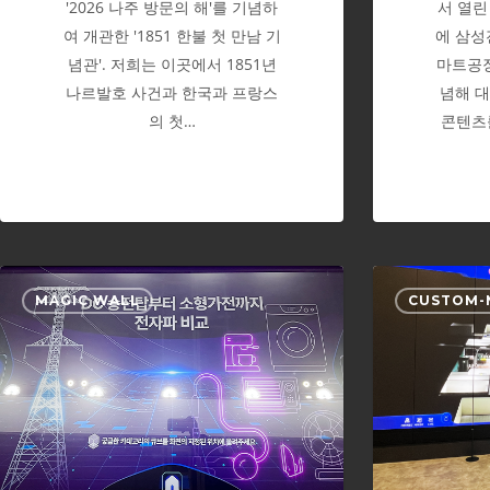
'2026 나주 방문의 해'를 기념하
서 열린
여 개관한 '1851 한불 첫 만남 기
에 삼성
념관'. 저희는 이곳에서 1851년
마트공장
나르발호 사건과 한국과 프랑스
념해 
의 첫…
콘텐츠
2024
MAGIC WALL
CUSTOM-
BIXPO