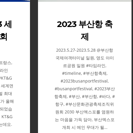
3 세
2023 부산항 축
회
제
2023.5.27-2023.5.28 @부산항
국제여객터미널 일원, 영도 아미
 @프랑스,
르공원 일원 #타임라인,
임라인
#timeline, #부산항축제,
 #KT&G
#2023busanportfestival,
회 세계면
#busanportfestival, #2023부산
벌 최대
항축제, #부산, #부산항, #바다, #
A가 올해
항구, #부산문화관광축제조직위
최되었습
원회 2030 부산엑스포를 염원하
 KT&G
는 마음을 가득 담아, 부산엑스포
는데요.
개최 시 메인 무대가 될…