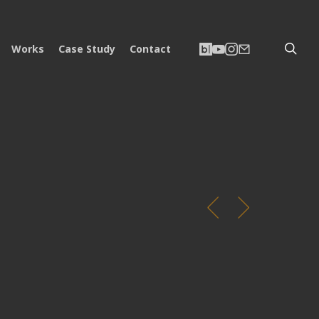
searc
네
유
인
이
Works
Case Study
Contact
이
튜
스
메
버
브
타
일
블
그
로
램
그