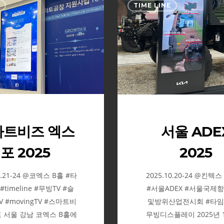
E
TIME LINE
마
울
트
ADEX
비
2025
즈
엑
스
포
2025
마트비즈 엑스
서울 ADE
포 2025
2025
0.21-24 @코엑스 B홀 #타
2025.10.20-24 @킨텍스
timeline #무빙TV #슬
#서울ADEX #서울국제
 #movingTV #스마트비
및방위산업전시회 #타임
 서울 강남 코엑스 B홀에
무빙디스플레이 2025년 