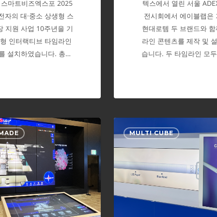
 스마트비즈엑스포 2025
텍스에서 열린 서울 ADEX
전자의 대·중소 상생형 스
전시회에서 에이블랩은
 지원 사업 10주년을 기
현대로템 두 브랜드와 함
대형 인터랙티브 타임라인
라인 콘텐츠를 제작 및 
를 설치하였습니다. 총…
습니다. 두 타임라인 모두
LG
TFWA
MADE
MULTI CUBE
U+
2023
DX
세
솔
계
루
면
션
세
체
박
험
람