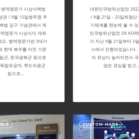
회 병역명문가 시상식백범
대한민국방위산업전 202
관 / 9월 15일병무청 주
/ 9월 21일 - 25일최첨단
백범 김구 기념관에서 제
기체계를 한눈에 볼 수 
병역명문가 시상식이 개최
민국방위산업전 DX KOREA
요. 병역명문가란 3대가
가 지난 9월 21일부터 5
 현역 복무를 마친 가문
스에서 진행되었습니다. 
립군, 한국광복군 등으로
의 위상이 높아지면서 
 독립유공자, 학도의용군
많은 관심을 받고
등으로…
Seoul
2021
ABLE
CUSTOM-MADE
ADEX
대
2021
한