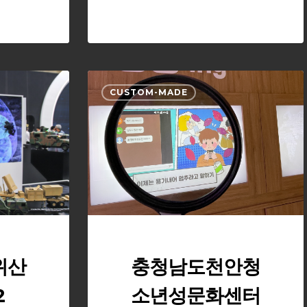
충
CUSTOM-MADE
청
남
도
천
안
청
소
년
성
문
위산
충청남도천안청
화
2
소년성문화센터
센