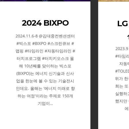
2024 BIXPO
LG
2024.11.6-8 @김대중컨벤션센터
#빅스포 #BIXPO #스크린큐브 #
2023.
맵핑 #타임라인 #자동타임라인 #
#타임라
터치프로그램 #터치키오스크 올
자동
해 10년째를 맞이하는 빅스포
#TOL
(BIXPO)는 에너지 신기술과 신사
위가 한
업을 한눈에 볼 수 있는 기술전시
희는 또
인데요. 올해는 '에너지 미래로 향
실행하고
하는 여정'이라는 주제로 150개
했지만 
기업이…
에