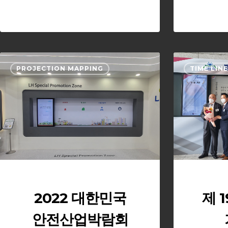
2022
PROJECTION MAPPING
TIME LIN
대
한
민
국
안
전
산
업
박
람
2022 대한민국
제 
회
안전산업박람회