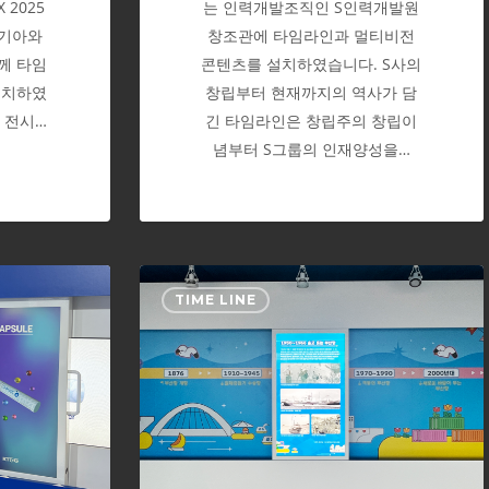
는 인력개발조직인 S인력개발원
 2025
창조관에 타임라인과 멀티비전
 기아와
콘텐츠를 설치하였습니다. S사의
께 타임
창립부터 현재까지의 역사가 담
설치하였
긴 타임라인은 창립주의 창립이
 전시…
념부터 S그룹의 인재양성을…
2023
TIME LINE
부
산
항
축
제