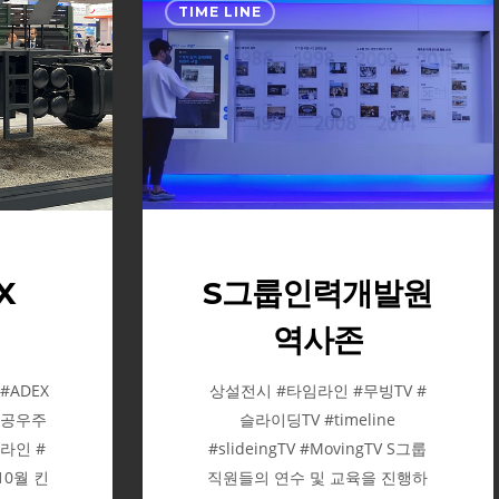
TIME LINE
그
룹
인
력
개
발
원
역
사
존
S그룹인력개발원
X
역사존
상설전시 #타임라인 #무빙TV #
 #ADEX
슬라이딩TV #timeline
항공우주
#slideingTV #MovingTV S그룹
라인 #
직원들의 연수 및 교육을 진행하
10월 킨