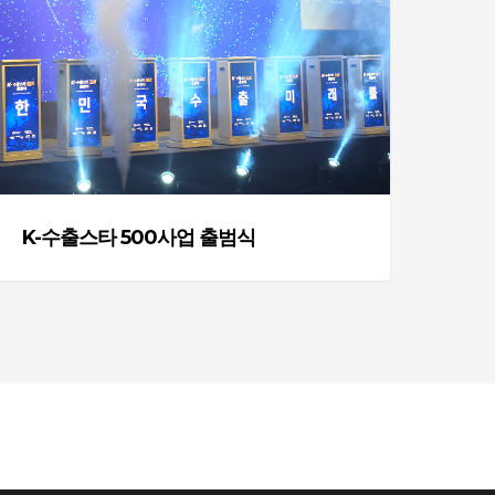
스
타
00
사
업
출
범
식
K-수출스타 500사업 출범식