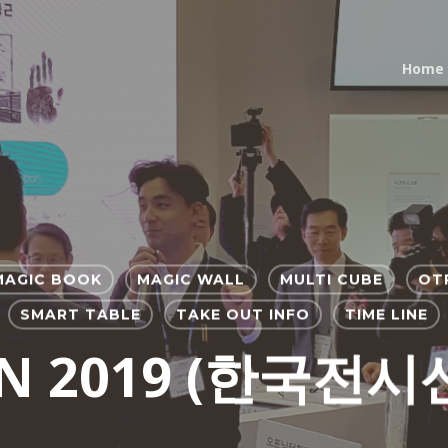
Home
MAGIC BOOK
MAGIC WALL
MULTI CUBE
OT
SMART TABLE
TAKE OUT INFO
TIME LINE
N 2019 (한국전