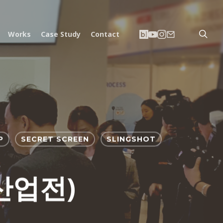
searc
네
유
인
이
Works
Case Study
Contact
이
튜
스
메
버
브
타
일
블
그
로
램
그
P
SECRET SCREEN
SLINGSHOT
시산업전)