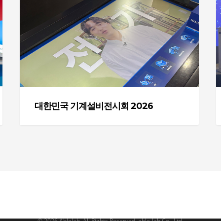
국
기
계
5
설
비
전
시
회
대한민국 기계설비전시회 2026
2026
© 2026 Ablelab. All Rights Reserved, able-lab Co., Ltd.