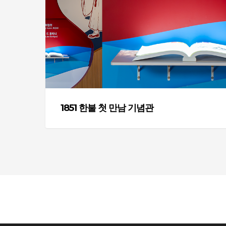
첫
만
남
기
념
관
1851 한불 첫 만남 기념관