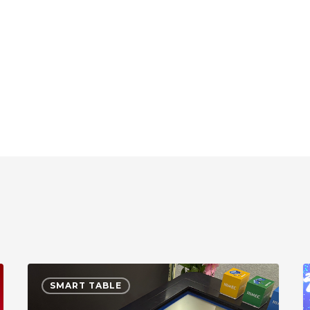
대
K
SMART TABLE
한
민