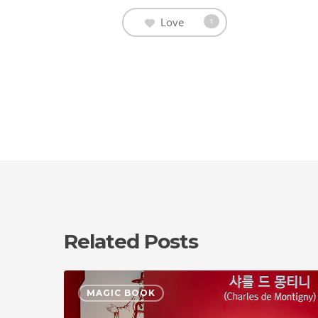
Love
1
Related Posts
1851
MAGIC BOOK
한
불