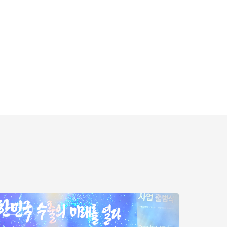
-
OTP
수
출