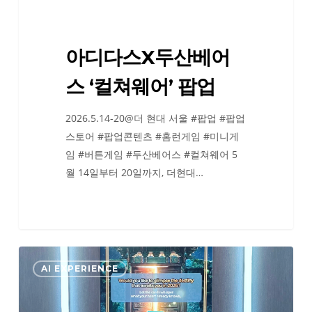
‘컬
쳐
웨
아디다스X두산베어
어’
팝
스 ‘컬쳐웨어’ 팝업
업
2026.5.14-20@더 현대 서울 #팝업 #팝업
스토어 #팝업콘텐츠 #홈런게임 #미니게
임 #버튼게임 #두산베어스 #컬쳐웨어 5
월 14일부터 20일까지, 더현대…
CES
AI EXPERIENCE
2026
with
SK