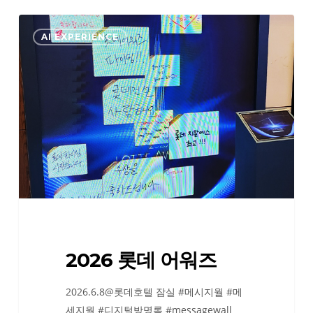
2026
AI EXPERIENCE
롯
데
어
워
즈
2026 롯데 어워즈
2026.6.8@롯데호텔 잠실 #메시지월 #메
세지월 #디지털방명록 #messagewall