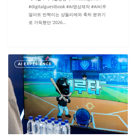
#digitalguestbook #AI영상제작 #AI비주
얼아트 반짝이는 샹들리에와 축하 분위기
로 가득했던 ‘2026…
아
AI EXPERIENCE
디
다
스
X
두
산
베
어
스