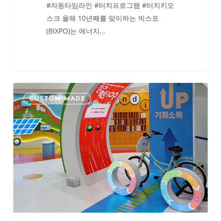
#자동타임라인 #터치프로그램 #터치키오
스크 올해 10년째를 맞이하는 빅스포
(BIXPO)는 에너지…
2024
CUSTOM-MADE
대
한
민
국
지
방
시
대
엑
스