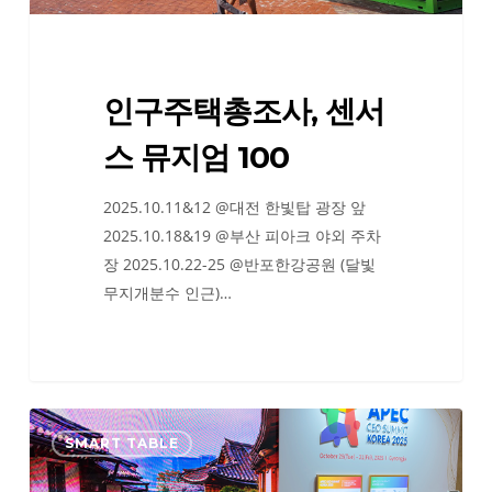
뮤
지
엄
인구주택총조사, 센서
100
스 뮤지엄 100
2025.10.11&12 @대전 한빛탑 광장 앞
2025.10.18&19 @부산 피아크 야외 주차
장 2025.10.22-25 @반포한강공원 (달빛
무지개분수 인근)…
제
SMART TABLE
48
회