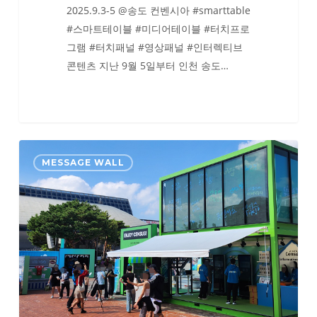
2025.9.3-5 @송도 컨벤시아 #smarttable
#스마트테이블 #미디어테이블 #터치프로
그램 #터치패널 #영상패널 #인터렉티브
콘텐츠 지난 9월 5일부터 인천 송도…
인
MESSAGE WALL
구
주
택
총
조
사,
센
서
스