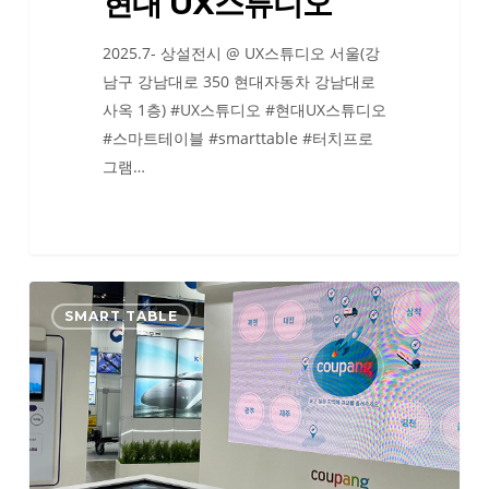
현대 UX스튜디오
2025.7- 상설전시 @ UX스튜디오 서울(강
남구 강남대로 350 현대자동차 강남대로
사옥 1층) #UX스튜디오 #현대UX스튜디오
#스마트테이블 #smarttable #터치프로
그램…
제
SMART TABLE
15
회
국
제
물
류