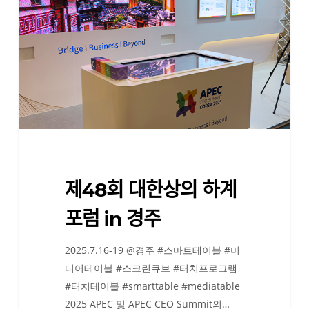
대
한
상
의
하
계
포
럼
in
경
제48회 대한상의 하계
주
포럼 in 경주
2025.7.16-19 @경주 #스마트테이블 #미
디어테이블 #스크린큐브 #터치프로그램
#터치테이블 #smarttable #mediatable
2025 APEC 및 APEC CEO Summit의…