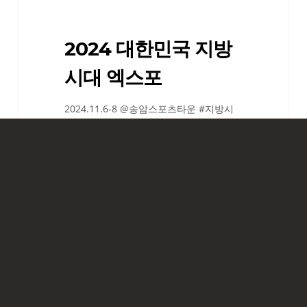
포
2024 대한민국 지방
시대 엑스포
2024.11.6-8 @송암스포츠타운 #지방시
대엑스포 #스크린큐브 #터치키오스크 #
매직월 #일루밍큐브 #터치프로그램 #인
터렉티브 이 전시가 시작됐다는 건 한해의
끝이…
2024
SMART TABLE
남
원