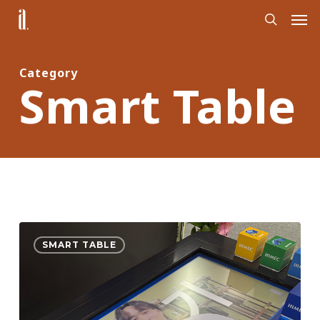
Skip
Men
to
search
main
content
Category
Smart Table
대
SMART TABLE
한
민
국
기