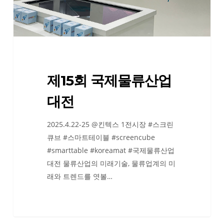
산
업
대
전
제15회 국제물류산업
대전
2025.4.22-25 @킨텍스 1전시장 #스크린
큐브 #스마트테이블 #screencube
#smarttable #koreamat #국제물류산업
대전 물류산업의 미래기술, 물류업계의 미
래와 트렌드를 엿볼…