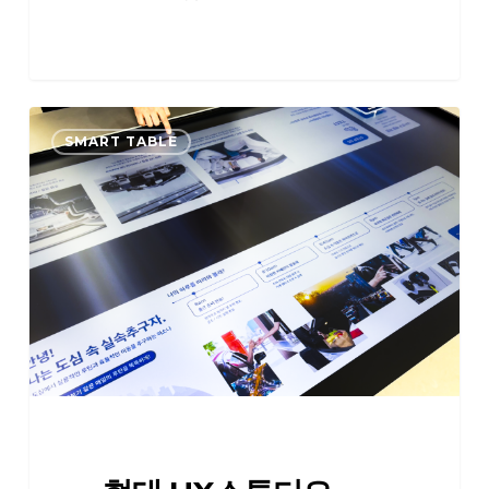
현
SMART TABLE
대
UX
스
튜
디
오