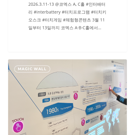
2026.3.11-13 @코엑스 A, C홀 #인터배터
리 #interbattery #터치프로그램 #터치키
오스크 #터치게임 #체험형콘텐츠 3월 11
일부터 13일까지 코엑스 A·B·C홀에서…
세
MAGIC WALL
미
콘
코
리
아
2026