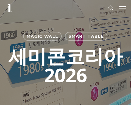
Skip
Men
to
search
main
content
MAGIC WALL
SMART TABLE
세미콘코리아
2026