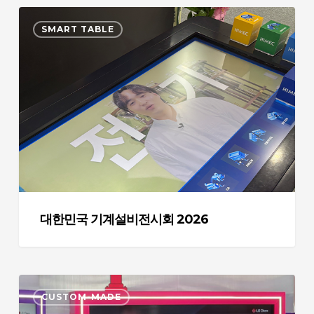
대
SMART TABLE
한
민
국
기
계
설
비
전
시
회
2026
대한민국 기계설비전시회 2026
인
CUSTOM-MADE
터