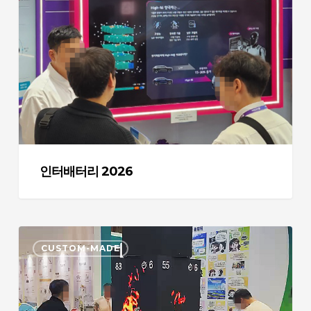
배
터
리
2026
인터배터리 2026
지
CUSTOM-MADE
방
시
대
엑