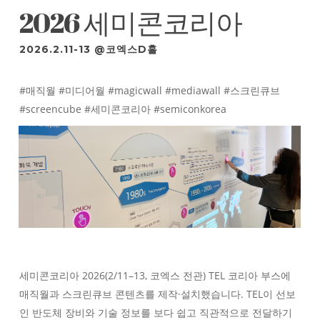
2026 세미콘코리아
2026.2.11-13 @코엑스D홀
#매직월 #미디어월 #magicwall #mediawall #스크린큐브
#screencube #세미콘코리아 #semiconkorea
세미콘코리아 2026(2/11–13, 코엑스 전관) TEL 코리아 부스에
매직월과 스크린큐브 콘텐츠를 제작·설치했습니다. TEL이 선보
인 반도체 장비와 기술 정보를 보다 쉽고 직관적으로 전달하기