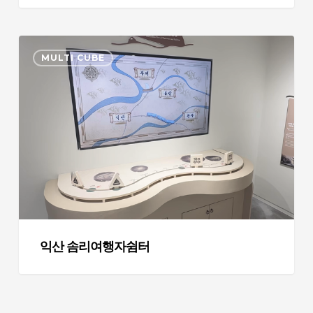
팝
업
익
MULTI CUBE
산
솜
리
여
행
자
쉼
터
익산 솜리여행자쉼터