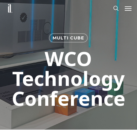
Skip
Men
to
search
main
content
MULTI CUBE
WCO
Technology
Conference