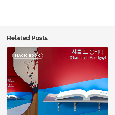
Related Posts
1851
MAGIC BOOK
한
불
첫
만
남
기
념
관