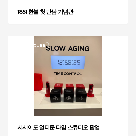
1851 한불 첫 만남 기념관
시
MULTI CUBE
세
이
도
얼
티
문
타
임
스
튜
디
시세이도 얼티문 타임 스튜디오 팝업
오