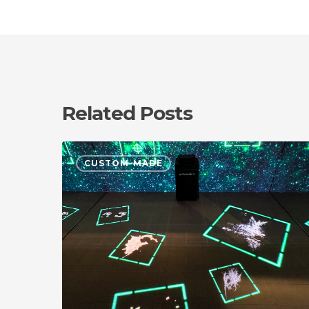
Related Posts
다
CUSTOM-MADE
이
슨
팝
업
‘The
Next
Home
Lab’