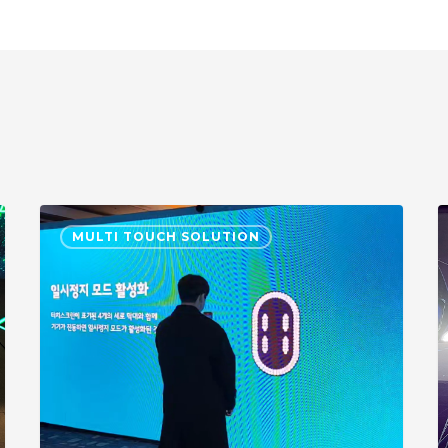
아
2
MULTI TOUCH SOLUTION
이
B
코
스
일
루
마
i
Press