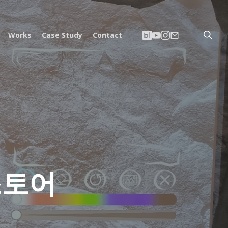
searc
네
유
인
이
Works
Case Study
Contact
이
튜
스
메
버
브
타
일
블
그
로
램
그
스토어