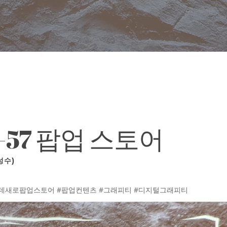
-57 팝업 스토어
성수)
롯데새로팝업스토어 #팝업컨텐츠 #그래피티 #디지털그래피티