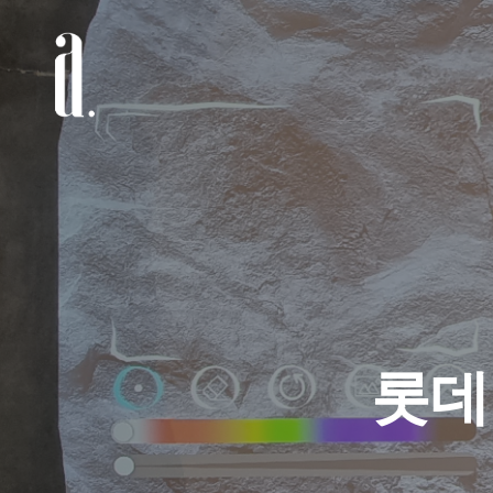
Skip
to
main
content
롯데