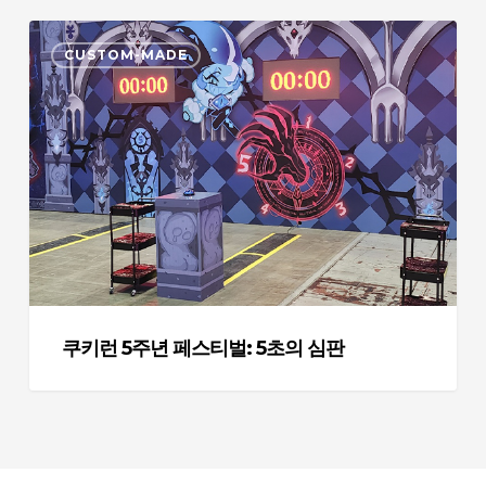
쿠
CUSTOM-MADE
키
런
5
주
년
페
스
티
벌:
5
초
쿠키런 5주년 페스티벌: 5초의 심판
의
심
판