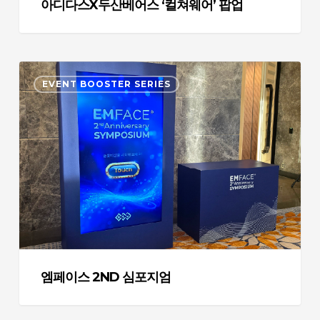
쳐
아디다스X두산베어스 ‘컬쳐웨어’ 팝업
웨
어’
팝
엠
업
EVENT BOOSTER SERIES
페
이
스
2nd
심
포
지
엄
엠페이스 2ND 심포지엄