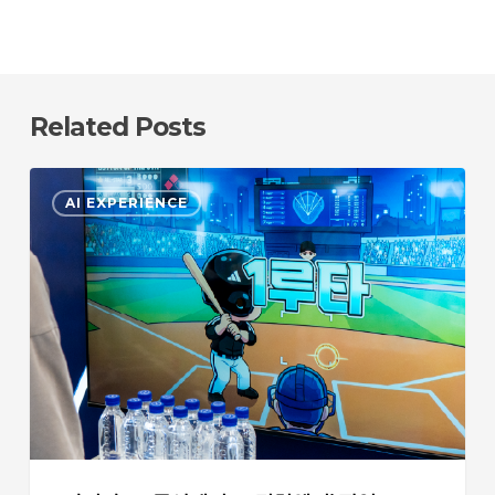
Related Posts
아
AI EXPERIENCE
디
다
스
X
두
산
베
어
스
‘컬