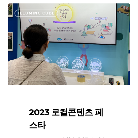
2023
ILLUMING CUBE
로
컬
콘
텐
츠
페
스
타
2023 로컬콘텐츠 페
스타