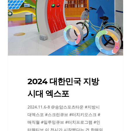
민
국
지
방
시
대
엑
스
포
2024 대한민국 지방
시대 엑스포
2024.11.6-8 @송암스포츠타운 #지방시
대엑스포 #스크린큐브 #터치키오스크 #
매직월 #일루밍큐브 #터치프로그램 #인
터렉티브 이 전시가 시작됐다는 건 한해의