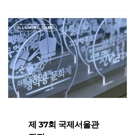
제
ILLUMING CUBE
37
회
국
제
서
울
관
광
전
제 37회 국제서울관