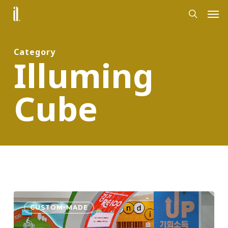
Skip
Men
to
search
main
content
Category
Illuming
Cube
2024
CUSTOM-MADE
대
한