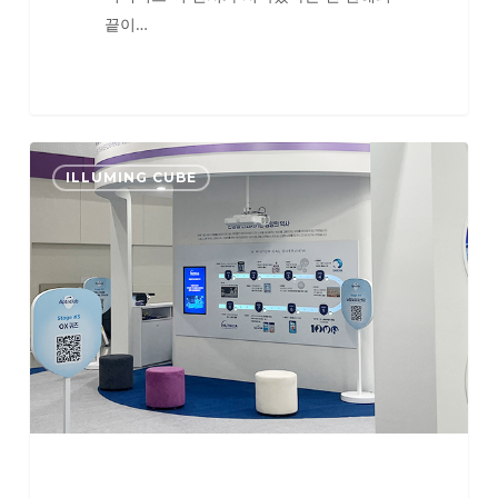
끝이…
제
ILLUMING CUBE
54
회
베
이
비
페
어