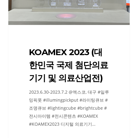
제
첨
단
의
료
기
KOAMEX 2023 (대
기
및
한민국 국제 첨단의료
의
료
기기 및 의료산업전)
산
업
2023.6.30-2023.7.2 @엑스코, 대구 #일루
전)
밍픽풋 #illumingpickput #라이팅큐브 #
조명큐브 #lightingcube #brightcube #
전시아이템 #전시콘텐츠 #KOAMEX
#KOAMEX2023 디지털 의료기기…