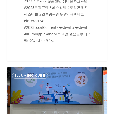
2023.7.31-8.2 @순천만 생태문화교육원
#2023로컬콘텐츠페스티벌 #로컬콘텐츠
페스티벌 #일루밍픽앤풋 #인터랙티브
#interactive
#2023LocalContentsFestival #Festival
#Illumingpickandput 31일 월요일부터 2
일(수)까지 순천만…
KOAMEX
ILLUMING CUBE
2023
(대
한
민
국
국