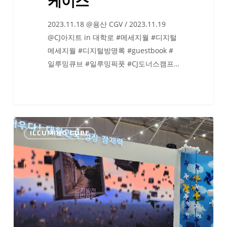
케이스
이
스
2023.11.18 @용산 CGV / 2023.11.19
@CJ아지트 in 대학로 #메세지월 #디지털
메세지월 #디지털방명록 #guestbook #
일루밍큐브 #일루밍픽풋 #CJ도너스캠프…
2023
ILLUMING CUBE
지
방
시
대
엑
스
포