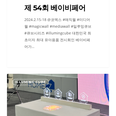
제 54회 베이비페어
2024.2.15-18 @코엑스 #매직월 #미디어
월 #magicwall #mediawall #일루밍큐브
#큐브시리즈 #illumingcube 대한민국 최
초이자 최대 유아용품 전시회인 베이비페
어가…
2023
ILLUMING CUBE
대
한
민
국
주