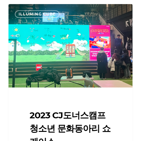
2023
ILLUMING CUBE
CJ
도
너
스
캠
프
청
소
년
문
화
동
2023 CJ도너스캠프
아
리
청소년 문화동아리 쇼
쇼
케