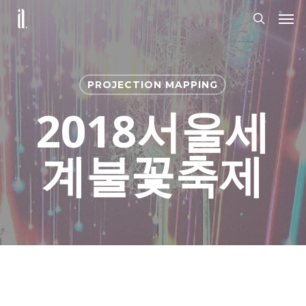
Skip
Men
to
search
main
content
PROJECTION MAPPING
2018서울세
계불꽃축제