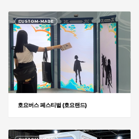
호
CUSTOM-MADE
요
버
스
페
스
티
벌
(호
요
랜
드)
호요버스 페스티벌 (호요랜드)
모