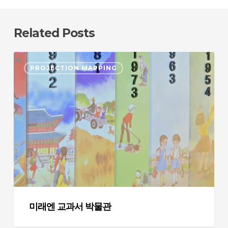
Related Posts
미
PROJECTION MAPPING
래
엔
교
과
서
박
물
관
미래엔 교과서 박물관