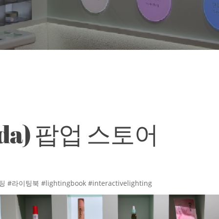
da) 팝업 스토어
#lightingbook #interactivelighting