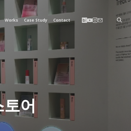
searc
네
유
인
이
Works
Case Study
Contact
이
튜
스
메
버
브
타
일
블
그
로
램
그
 스토어