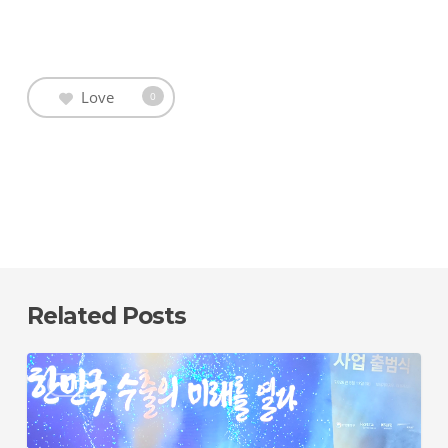
Love
0
Related Posts
K-
OTP
수
출
스