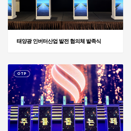
산
업
발
전
협
의
태양광 인버터산업 발전 협의체 발족식
체
발
족
교
식
OTP
보
생
명
2026
고
객
보
장