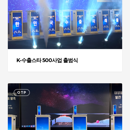
타
500
사
업
출
범
식
K-수출스타 500사업 출범식
태
OTP
양
광
인
버
터