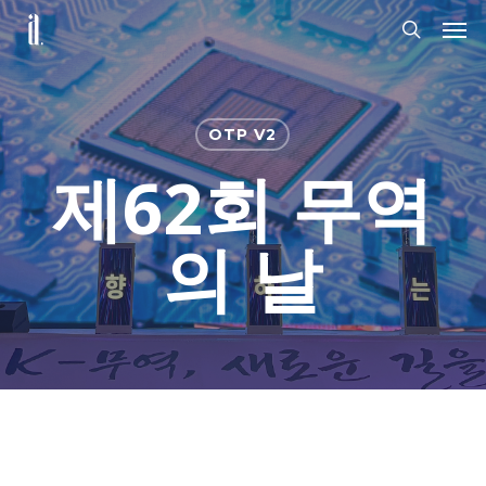
Skip
Men
to
search
main
content
OTP V2
제62회 무역
의 날