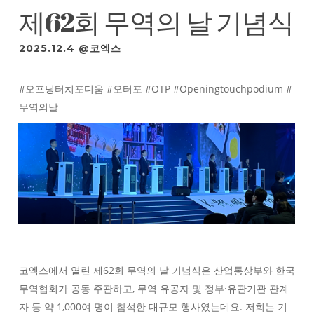
제62회 무역의 날 기념식
2025.12.4 @코엑스
#오프닝터치포디움 #오터포 #OTP #Openingtouchpodium #
무역의날
코엑스에서 열린 제62회 무역의 날 기념식은 산업통상부와 한국
무역협회가 공동 주관하고, 무역 유공자 및 정부·유관기관 관계
자 등 약 1,000여 명이 참석한 대규모 행사였는데요. 저희는 기