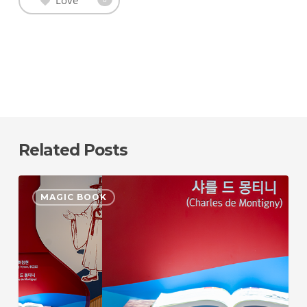
Related Posts
1851
MAGIC BOOK
한
불
첫
만
남
기