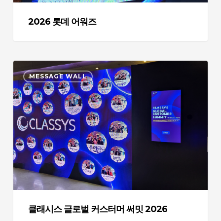
2026 롯데 어워즈
클
MESSAGE WALL
래
시
스
글
로
벌
커
스
터
머
써
클래시스 글로벌 커스터머 써밋 2026
밋