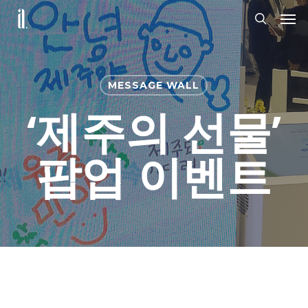
Skip
Men
to
search
main
content
MESSAGE WALL
‘제주의 선물’
팝업 이벤트