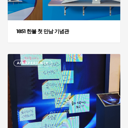
념
관
1851 한불 첫 만남 기념관
2026
AI EXPERIENCE
롯
데
어
워
즈