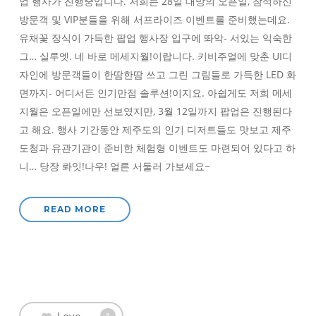
업 행사가 진행중입니다. 저희는 28일 대망의 오픈일, 참석하신
방문객 및 VIP분들을 위해 서프라이즈 이벤트를 준비했는데요.
유채꽃 장식이 가득한 팝업 행사장 입구에 똬악- 서있는 익숙한
그… 실루엣. 네 바로 메세지월!이랍니다. 키비주얼에 맞춘 UI디
자인에 방문객들이 한땀한땀 쓰고 그린 그림들로 가득한 LED 화
면까지- 어디서든 인기만점 솔루션!이지요. 아쉽게도 저희 메세
지월은 오픈일에만 선보였지만, 3월 12일까지 팝업은 진행된다
고 해요. 행사 기간동안 제주도의 인기 디저트들도 맛보고 제주
도청과 유관기관이 준비한 체험형 이벤트도 마련되어 있다고 하
니… 당장 롸잇!나우! 얼른 서둘러 가보세요~
READ MORE
Love
8