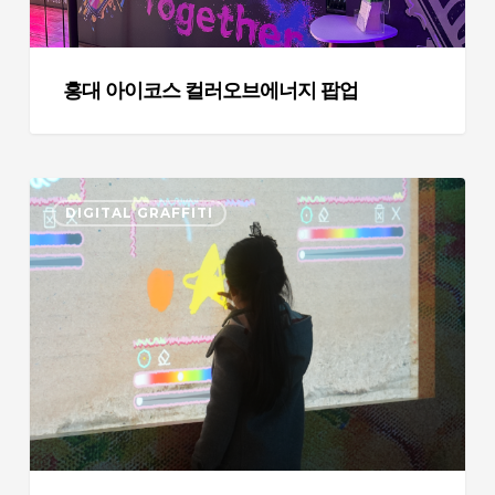
브
에
너
홍대 아이코스 컬러오브에너지 팝업
지
팝
업
아
DIGITAL GRAFFITI
야
코
록
카
쿠:
‘꿈
꾸
는
손’