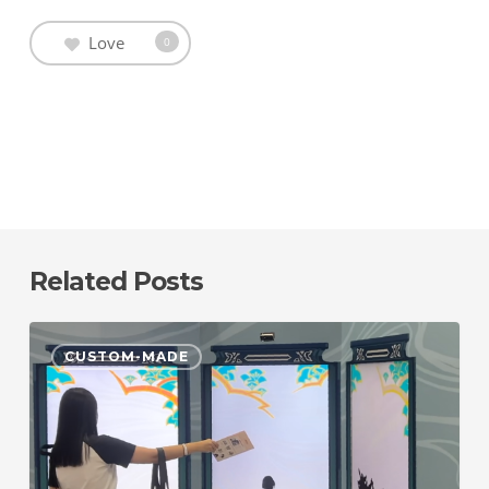
Love
0
Related Posts
호
CUSTOM-MADE
요
버
스
페
스