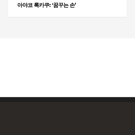
아야코 록카쿠: ‘꿈꾸는 손’
© 2026 Ablelab. All Rights Reserved, able-lab Co., Ltd.
네
유
인
이