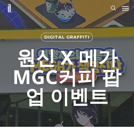
Skip
Men
to
search
main
content
DIGITAL GRAFFITI
원신 X 메가
MGC커피 팝
업 이벤트