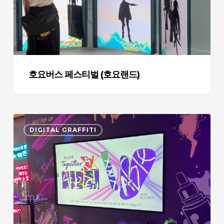
티
벌
(호
요
랜
드)
호요버스 페스티벌 (호요랜드)
홍
DIGITAL GRAFFITI
대
아
이
코
스
컬
러
오