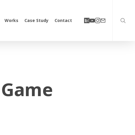
searc
네
유
인
이
Works
Case Study
Contact
이
튜
스
메
버
브
타
일
블
그
로
램
그
n Game