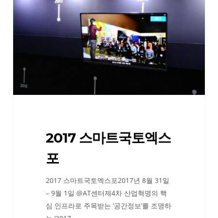
트
국
토
엑
스
포
2017 스마트국토엑스
포
2017 스마트국토엑스포2017년 8월 31일
– 9월 1일 @AT센터제4차 산업혁명의 핵
심 인프라로 주목받는 ‘공간정보’를 조명하