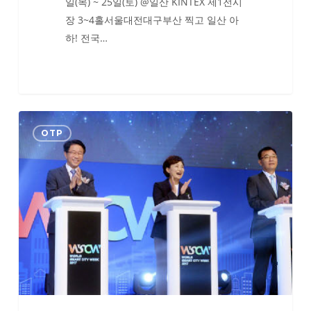
일(목) ~ 25일(토) @일산 KINTEX 제1전시
장 3~4홀서울대전대구부산 찍고 일산 아
하! 전국…
제
OTP
1
회
월
드
스
마
트
시
티
위