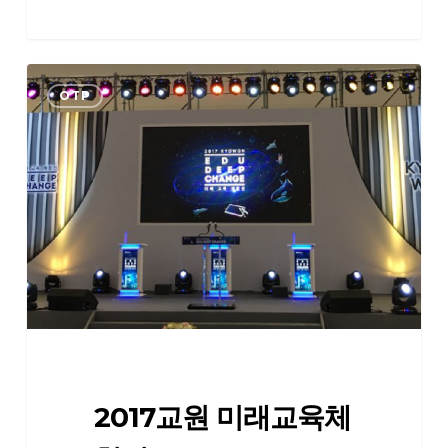
2017
OTP
교
원
미
래
교
육
체
험
전
(Edu
Deep
Change)
2017교원 미래교육체