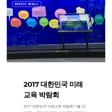
MAGIC WALL
대
한
민
국
미
래
교
육
박
람
회
2017 대한민국 미래
교육 박람회
2017 대한민국 미래교육 박람회11월 23