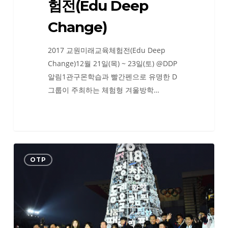
험전(Edu Deep
Change)
2017 교원미래교육체험전(Edu Deep
Change)12월 21일(목) ~ 23일(토) @DDP
알림1관구몬학습과 빨간펜으로 유명한 D
그룹이 주최하는 체험형 겨울방학…
미
OTP
리
만
나
는
2018