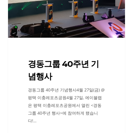
주
년
기
념
행
사
경동그룹 40주년 기
념행사
경동그룹 40주년 기념행사4월 27일(금) @
평택 이충레포츠공원4월 27일, 에이블랩
은 평택 이충레포츠공원에서 열린 <경동
그룹 40주년 행사>에 참여하게 됐습니
다!…