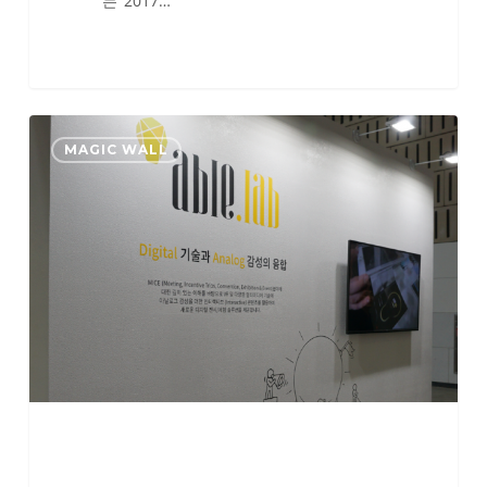
는 ‘2017…
Korea
MAGIC WALL
MICE
Expo
2017