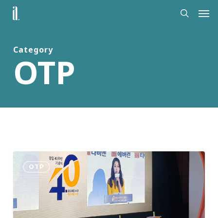
Skip
Men
to
search
main
content
Category
OTP
경
OTP
동
그
룹
40